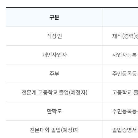
구분
구분,
직장인
재직(경력)
제출서류,
비고
항목으로
개인사업자
사업자등록증
구성된
제출서류안내
(전형별
주부
주민등록등본
서류)
일반전형
표
전문계 고등학교 졸업(예정자)
고등학교 졸
만학도
주민등록등본
전문대학 졸업(예정)자
졸업증명서 