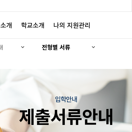
창)
과소개
학교소개
나의 지원관리
내
전형별 서류
입학안내
제출서류안내