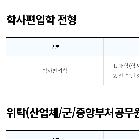
학사편입학 전형
구분
구분,
1. 대학(
제출서류,
학사편입학
비고
2. 전 학년
항목으로
구성된
제출서류안내
(전형별
서류)
위탁(산업체/군/중앙부처공무
학사편입학
전형
표