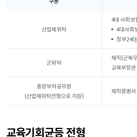
구분
구분,
4대 사회보
제출서류,
비고
산업체위탁
4대사회
항목으로
구성된
정부24(
h
제출서류안내
(전형별
서류)
재직(군복무
군위탁
위탁
교육부장관 
(산업체/
군/
중앙부처공무원)
중앙부처공무원
전형
재직증명서 
표
(산업체위탁전형으로 지원)
교육기회균등 전형