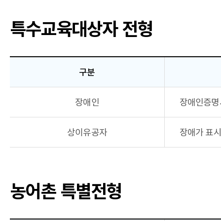
특수교육대상자 전형
구분
구분,
장애인
장애인증명
제출서류,
비고
항목으로
상이유공자
장애가 표시
구성된
제출서류안내
(전형별
서류)
특수교육대상자
전형
농어촌 특별전형
표