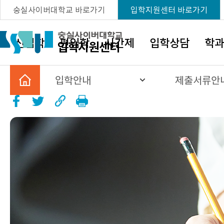
바로가기
선택됨,
(새 창)
선택됨,
(새 
숭실사이버대학교 바로가기
입학지원센터 바로가기
메뉴
신입학
편입학
시간제
입학상담
학
입학안내
제출서류안