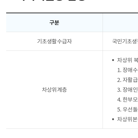
구분
구분,
기초생활수급자
국민기초생
제출서류,
비고
항목으로
차상위 
구성된
제출서류안내
1. 장애
(전형별
서류)
2. 자활
교육기회균등
차상위계층
3. 장
전형
표
4. 한부
5. 우선
차상위본