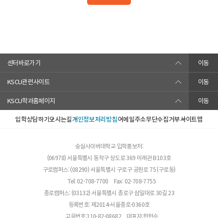
센터바로가기
이동
KSCU관련사이트
이동
KSCU학과홈페이지
이동
입학상담하기
오시는길
개인정보처리방침
이메일주소무단수집거부
사이트맵
숭실사이버대학교 입학홍보처:
(06978) 서울특별시 동작구 상도로 369 미래관 B103호
구로캠퍼스: (08290) 서울특별시 구로구 공원로 75 (구로동)
Tel: 02-708-7700
Fax: 02-708-7755
종로캠퍼스: (03132) 서울특별시 종로구 삼일대로 30길 23
등록번호: 제2014-서울종로-0360호
고유번호:110-82-08682
대표자:한헌수