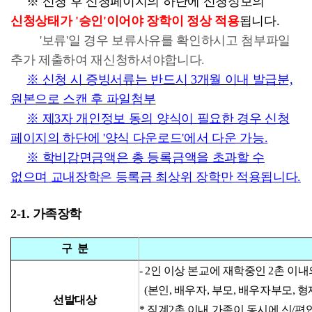
※
신청 후 신청페이지의 하단에 신청정보의
신청상
태가 '승인'이어야 장학이 정상 적용
됩니다.
'보류'일 경우 보류사유를 확인하시고 첨부파일
추가 제출하여 재신청하셔야합니다.
※
신청 시 증빙서류는 반드시 3개월 이내 발급분,
원본으로 스캔 후 파일첨부
※ 제3자 개인정보 동의 양식이 필요한 경우 신청
페이지의 하단에 '양식 다운로드'에서 다운 가능.
※ 학비감면금액은 총 등록금액을 초과할 수
없으며 교내장학은 등록금 최상위 장학만 적용됩니다.
2-1. 가족장학
구 분
- 2
인 이상 본교에 재학중인
2
촌 이내
(
본인
,
배우자
,
부모
,
배우자부모
,
형
선발대상
* 직계2촌 이내 가족이 동시에 신/편