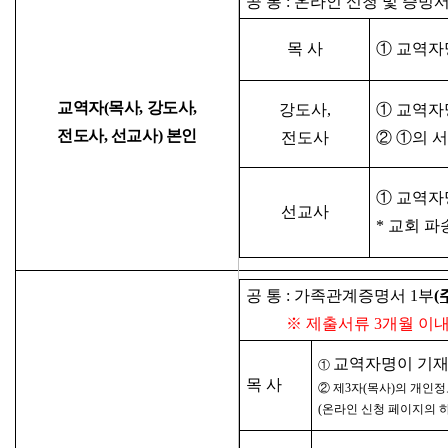
공 통 : 온라인 신청 및 증빙
목 사
① 교역자
교역자(목사, 강도사,
강도사,
①
교역자
전도사,
선교사) 본인
전도사
② ①의 
①
교역자
선교사
* 교회 
공 통 : 가족관계증명서 1부
(
※ 제출서류 3개월 이내
교역자명이 기
①
목 사
② 제3자(목사)의 개인정
(온라인 신청 페이지의 하