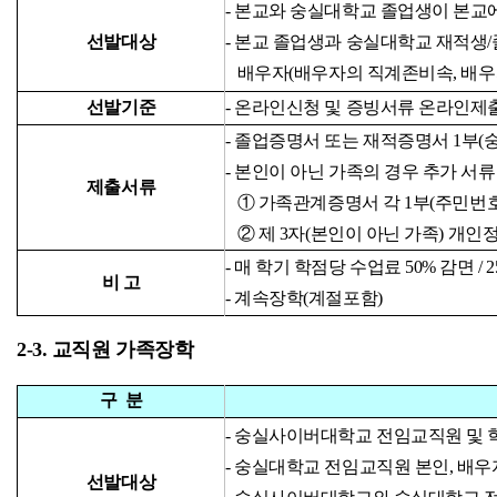
-
본교와 숭실대학교 졸업생이 본교
선발대상
-
본교 졸업생과 숭실대학교 재적생
배우
자
(
배우자의 직계존비속
,
배우
선발기준
- 온라인신청
및 증빙서류 온라인제
-
졸업증명서 또는 재적증명서
1
부
(
- 본인이 아닌 가족의 경우 추가 서류
제출서류
① 가족관계증명서 각
1
부
(주민번
② 제 3자(본인이 아닌 가족) 개인
- 매 학기 학점당 수업료 50% 감면 / 
비 고
- 계속장학(계절포함)
2-3. 교직원 가족장학
구 분
-
숭실사이버대학교 전임교직원 및 학
- 숭실대학교 전임교직원 본인, 배우
선발대상