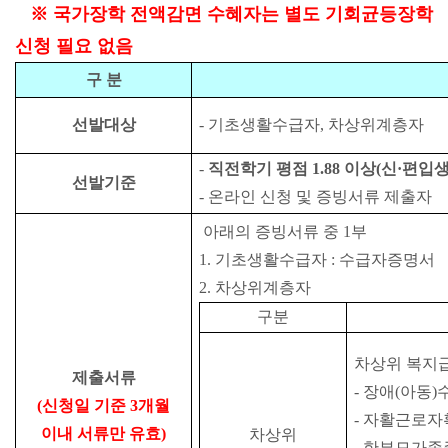
※
국가장학 전액감면 수혜자는
별도 기회균등장학
신청 필요 없음
구 분
선발대상
-
기초생활수급자
,
차상위계층자
-
직전학기
평점
1.88
이상(신·편입생
선발기준
-
온라인 신청
및 증빙서류 제출자
아래의
증빙서류 중
1
부
1.
기초생활수급자
:
수급자증명서
2.
차상위계층자
구분
차상위 복지
제출서류
-
장애
(
아동
)
(신청
일 기준 3개월
-
자활근로자
이내 서류만
유효)
차상위
-
한부모가족