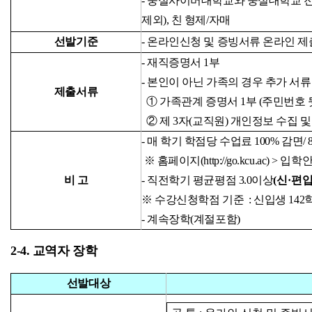
- 숭실사이버대학교와 숭실대학교 
제외), 친 형제/자매
선발기준
- 온라인
신청 및 증빙서류 온라인 제
- 재직증명서 1부
- 본
인이 아닌 가족의 경우 추가
서류
제출서류
①
가족관계 증명서 1부 (주민번호 
②
제 3자(교직원) 개인정보 수집 
- 매 학기 학점당 수업료 100% 감면/ 
※ 홈페이지(
http://go.kcu.ac
) > 입학
비 고
- 직전학기 평균평점 3.0이상
(신·편
※ 수강신청학점 기준 : 신입생 142
- 계속장학(계절포함)
2-4. 교역자 장학
선발대상