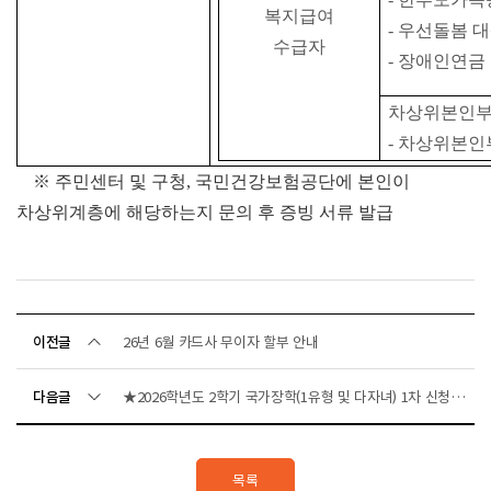
복지급여
-
우선돌봄 
수급자
-
장애인연금 
차상위본인
-
차상위본인
※
주민센터
및 구청
,
국민건강보험공단에 본인이
차상위계층에 해당하는지 문의 후 증빙 서류 발급
이전글
26년 6월 카드사 무이자 할부 안내
다음글
★2026학년도 2학기 국가장학(1유형 및 다자녀) 1차 신청 안내(5.22~6.22 18까지)★
목록