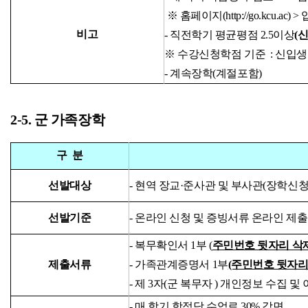
※ 홈페이지(
http://go.kcu.ac
) 
비고
- 직전학기 평균평점 2.5이상
(
※ 수강신청학점 기준 : 신입생 
- 계속장학(계절포함)
2-5. 군 가족장학
구 분
선발대상
- 현역 장교·준사관 및 부사관(장학신
선발기준
- 온라인
신청 및 증빙서류 온라인 제
- 복무확인서 1부 (
주민번호 뒷자리 삭제
제출서류
-
가족관계증명서
1
부
(주민번호 뒷자리
- 제 3자(
군 복무자
)
개인정보 수집 및 
- 매 학기 학점당 수업료 30% 감면