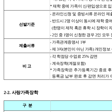
* 재학 중에 가족이 신/편입생으로 
-
온라인신청 및 증빙서류 온라인 제
-
반드시
2
명 이상이 동시에 재학 중
선발기준
(
한명이 제적 혹은 휴학 시 장학이 
- 2인 중 1명이 신청한 경우 2인 모두
-
가족관계증명서
1
부
제출서류
- 제 3자(
본인이 아닌 가족
) 개인정보
- 각 학점당 수업료 25% 감면
- 계속장학(계절포함)
비 고
*
가족장학은 추가등록기간 종료 후 
등록금 납부 완료 후 감면 처리가
2-2. 사랑가족장학
구 분